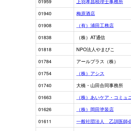
01959
上羽孝昌税理士事務所
01940
梅原酒店
01908
（有）浦田工務店
01838
（株）AT通信
01818
NPO法人やまびこ
01784
アールプラス（株）
01754
（株）アシス
01740
大橋・山田合同事務所
01663
（株）あいケア・コミュ
01626
（株）岡田塗装店
01611
一般社団法人 乙訓医師