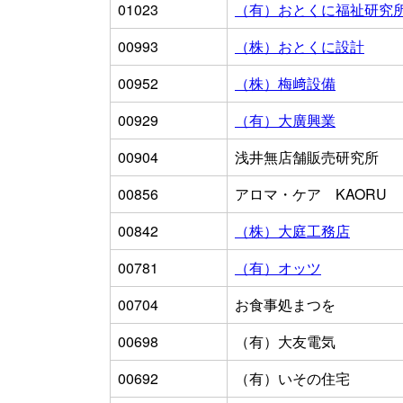
01023
（有）おとくに福祉研究
00993
（株）おとくに設計
00952
（株）梅﨑設備
00929
（有）大廣興業
00904
浅井無店舗販売研究所
00856
アロマ・ケア KAORU
00842
（株）大庭工務店
00781
（有）オッツ
00704
お食事処まつを
00698
（有）大友電気
00692
（有）いその住宅