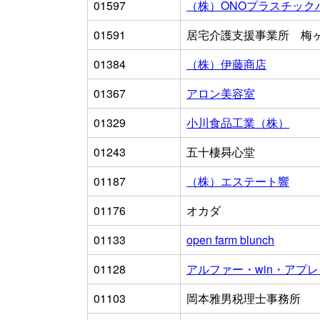
01597
（株）ONOプラスチック
01591
居宅介護支援事業所 梅
01384
（株）伊藤商店
01367
アロン美容室
01329
小川食品工業（株）
01243
五十棲曻心堂
01187
（株）エステート響
01176
オカダ
01133
open farm blunch
01128
アルファー・win・アプ
01103
岡本雅男税理士事務所