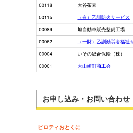
00118
大谷茶園
00115
（有）乙訓防火サービス
00089
旭自動車販売整備工場
00062
（一財）乙訓勤労者福祉
00004
いその総合保険（株）
00001
大山崎町商工会
お申し込み・お問い合わせ
ピロティおとくに