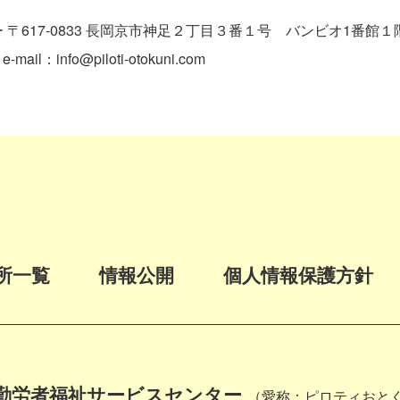
617-0833 長岡京市神足２丁目３番１号 バンビオ1番館１
mail：info@piloti-otokuni.com
所一覧
情報公開
個人情報保護方針
勤労者福祉サービスセンター
（愛称：ピロティおと