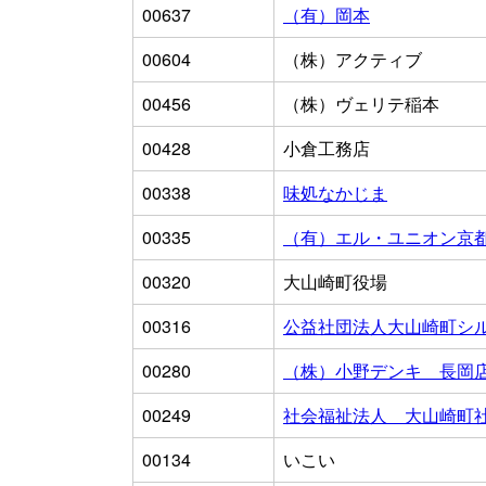
00637
（有）岡本
00604
（株）アクティブ
00456
（株）ヴェリテ稲本
00428
小倉工務店
00338
味処なかじま
00335
（有）エル・ユニオン京都
00320
大山崎町役場
00316
公益社団法人大山崎町シ
00280
（株）小野デンキ 長岡
00249
社会福祉法人 大山崎町
00134
いこい