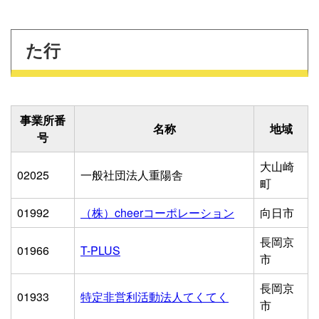
た行
事業所番
名称
地域
号
大山崎
02025
一般社団法人重陽舎
町
01992
（株）cheerコーポレーション
向日市
長岡京
01966
T-PLUS
市
長岡京
01933
特定非営利活動法人てくてく
市