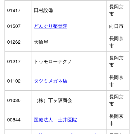
長岡京
01917
田村設備
市
01507
どんぐり整骨院
向日市
長岡京
01262
天輪屋
市
長岡京
01217
トゥモローテクノ
市
長岡京
01102
タツミメガネ店
市
長岡京
01030
（株）丁ヶ阪商会
市
長岡京
00844
医療法人 土井医院
市