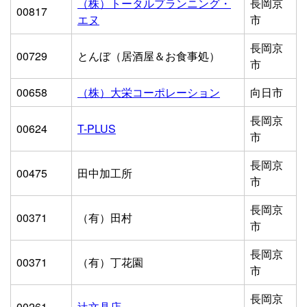
（株）トータルプランニング・
長岡京
00817
エヌ
市
長岡京
00729
とんぼ（居酒屋＆お食事処）
市
00658
（株）大栄コーポレーション
向日市
長岡京
00624
T-PLUS
市
長岡京
00475
田中加工所
市
長岡京
00371
（有）田村
市
長岡京
00371
（有）丁花園
市
長岡京
00261
辻文具店