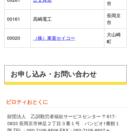
市
長岡京
00161
高嶋電工
市
大山崎
00020
（株）東亜セイコー
町
お申し込み・お問い合わせ
ピロティおとくに
財団法人 乙訓勤労者福祉サービスセンター 〒617-
0833 長岡京市神足２丁目３番１号 バンビオ1番館１
階 TEL：050-7105-8506 FAX：050-7105-8507 e-