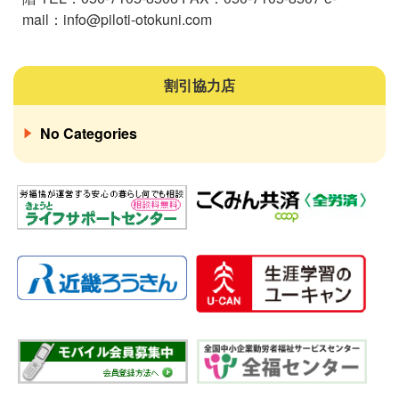
mail：info@piloti-otokuni.com
割引協力店
No Categories