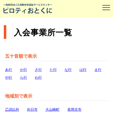
入会事業所一覧
五十音順で表示
あ行
か行
さ行
た行
な行
は行
ま行
や行
ら行
わ行
地域別で表示
乙訓以外
向日市
大山崎町
長岡京市